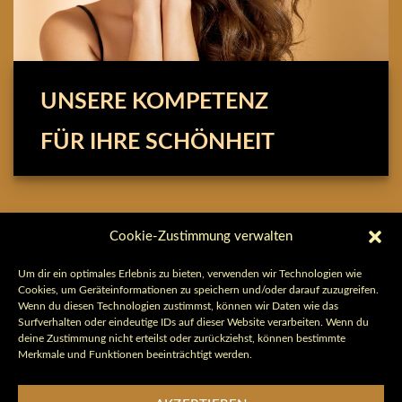
UNSERE KOMPETENZ
FÜR IHRE SCHÖNHEIT
Cookie-Zustimmung verwalten
Schön, dass Du da bist!
Um dir ein optimales Erlebnis zu bieten, verwenden wir Technologien wie
Cookies, um Geräteinformationen zu speichern und/oder darauf zuzugreifen.
famady
vereint die 3 Elemente Schönheit, Persönlichkeit
Wenn du diesen Technologien zustimmst, können wir Daten wie das
und Stil zu einem individuellen Gesamtbild.
Surfverhalten oder eindeutige IDs auf dieser Website verarbeiten. Wenn du
deine Zustimmung nicht erteilst oder zurückziehst, können bestimmte
Merkmale und Funktionen beeinträchtigt werden.